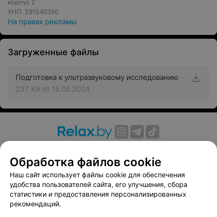
корпус 2
УНП: 291540350
На правах рекламы
Загруженные файлы
Подготовка к ультразвуковому исследованию
237 Кб
от 15.05.2024
О проекте
Новости проекта
Размещение рекламы
Обработка файлов cookie
Вакансии
Публичный договор
Способы оплаты
Публичный договор по использованию сервиса
Наш сайт использует файлы cookie для обеспечения
«Афиша»
удобства пользователей сайта, его улучшения, сбора
статистики и предоставления персонализированных
Пользовательское соглашение
рекомендаций.
Написать в поддержку