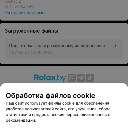
корпус 2
УНП: 291540350
На правах рекламы
Загруженные файлы
Подготовка к ультразвуковому исследованию
237 Кб
от 15.05.2024
О проекте
Новости проекта
Размещение рекламы
Обработка файлов cookie
Вакансии
Публичный договор
Способы оплаты
Публичный договор по использованию сервиса
Наш сайт использует файлы cookie для обеспечения
«Афиша»
удобства пользователей сайта, его улучшения, сбора
статистики и предоставления персонализированных
Пользовательское соглашение
рекомендаций.
Написать в поддержку